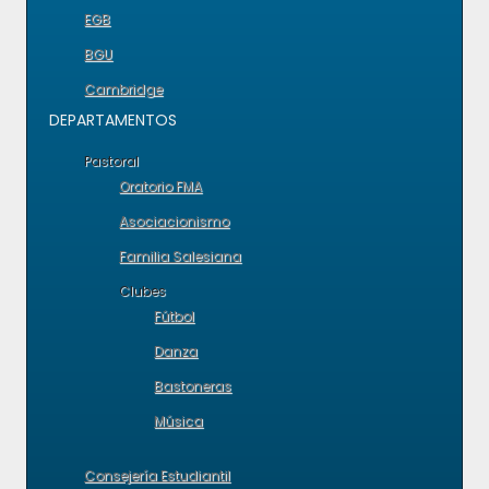
EGB
BGU
Cambridge
DEPARTAMENTOS
Pastoral
Oratorio FMA
Asociacionismo
Familia Salesiana
Clubes
Fútbol
Danza
Bastoneras
Música
Consejería Estudiantil