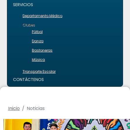
SERVICIOS
Departamento Médico
Clubes
Fútbol
Danza
Bastoneras
Música
Transporte Escolar
CONTÁCTENOS
Inicio
Noticias