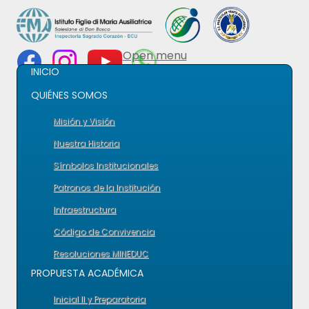
Open menu
INICIO
QUIÉNES SOMOS
Misión y Visión
Nuestra Historia
Símbolos Institucionales
Patronos de la Institución
Infraestructura
Código de Convivencia
Resoluciones MINEDUC
PROPUESTA ACADÉMICA
Inicial II y Preparatoria